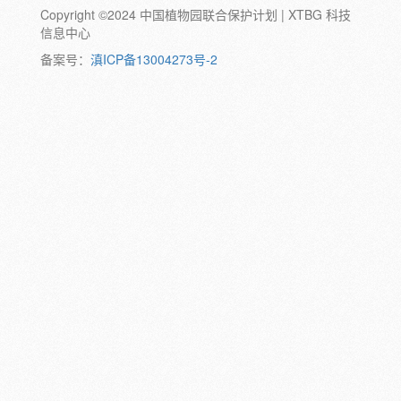
Copyright ©2024 中国植物园联合保护计划 | XTBG 科技
动物:
幼体
成体
蛹
卵
信息中心
颜色:
备案号：
滇ICP备13004273号-2
白
粉
红
紫
蓝
褐
橙
黄
绿
黑
灰
彩
日期:
备注: