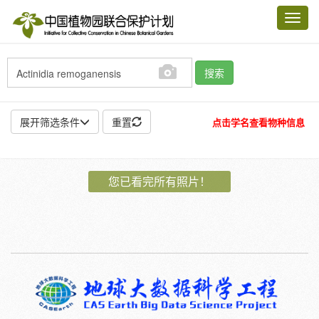
Toggl
navig
搜索
展开筛选条件
重置
点击学名查看物种信息
地点:
您已看完所有照片！
作者:
特殊:
标本
模式标本
插图
邮票
植物:
花
果
孢子
种子
根
茎
叶
植株
刺
卷须
性别:
雌
雄