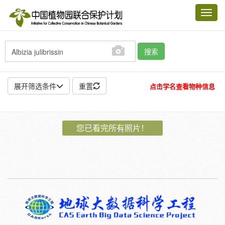
Toggl
navig
搜索
展开筛选条件
重置
点击学名查看物种信息
地点:
您已看完所有照片！
作者:
特殊:
标本
模式标本
插图
邮票
植物:
花
果
孢子
种子
根
茎
叶
植株
刺
卷须
性别:
雌
雄