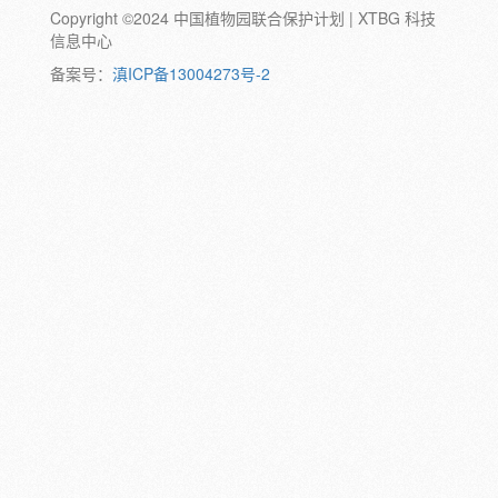
Copyright ©2024 中国植物园联合保护计划 | XTBG 科技
动物:
幼体
成体
蛹
卵
信息中心
颜色:
备案号：
滇ICP备13004273号-2
白
粉
红
紫
蓝
褐
橙
黄
绿
黑
灰
彩
日期:
备注: