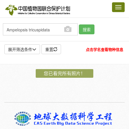
Toggl
navig
搜索
展开筛选条件
重置
点击学名查看物种信息
地点:
您已看完所有照片！
作者:
特殊:
标本
模式标本
插图
邮票
植物:
花
果
孢子
种子
根
茎
叶
植株
刺
卷须
性别:
雌
雄