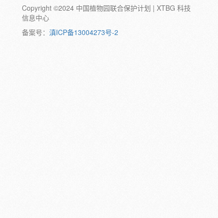
Copyright ©2024 中国植物园联合保护计划 | XTBG 科技
动物:
幼体
成体
蛹
卵
信息中心
颜色:
备案号：
滇ICP备13004273号-2
白
粉
红
紫
蓝
褐
橙
黄
绿
黑
灰
彩
日期:
备注: