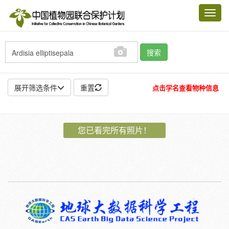
Toggl
navig
搜索
展开筛选条件
重置
点击学名查看物种信息
地点:
您已看完所有照片！
作者:
特殊:
标本
模式标本
插图
邮票
植物:
花
果
孢子
种子
根
茎
叶
植株
刺
卷须
性别:
雌
雄