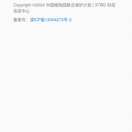
Copyright ©2024 中国植物园联合保护计划 | XTBG 科技
动物:
幼体
成体
蛹
卵
信息中心
颜色:
备案号：
滇ICP备13004273号-2
白
粉
红
紫
蓝
褐
橙
黄
绿
黑
灰
彩
日期:
备注: