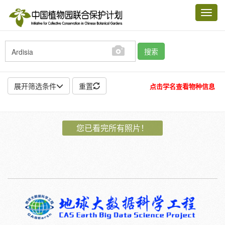
Toggl
navig
搜索
展开筛选条件
重置
点击学名查看物种信息
地点:
您已看完所有照片！
作者:
特殊:
标本
模式标本
插图
邮票
植物:
花
果
孢子
种子
根
茎
叶
植株
刺
卷须
性别:
雌
雄