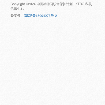
Copyright ©2024 中国植物园联合保护计划 | XTBG 科技
动物:
幼体
成体
蛹
卵
信息中心
颜色:
备案号：
滇ICP备13004273号-2
白
粉
红
紫
蓝
褐
橙
黄
绿
黑
灰
彩
日期:
备注: