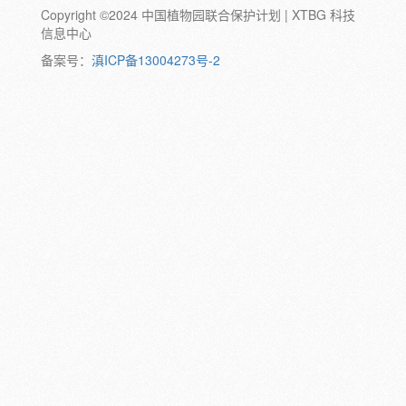
Copyright ©2024 中国植物园联合保护计划 | XTBG 科技
动物:
幼体
成体
蛹
卵
信息中心
颜色:
备案号：
滇ICP备13004273号-2
白
粉
红
紫
蓝
褐
橙
黄
绿
黑
灰
彩
日期:
备注: