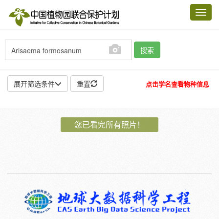
Toggl
navig
搜索
展开筛选条件
重置
点击学名查看物种信息
地点:
您已看完所有照片！
作者:
特殊:
标本
模式标本
插图
邮票
植物:
花
果
孢子
种子
根
茎
叶
植株
刺
卷须
性别:
雌
雄