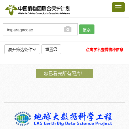
Toggl
navig
搜索
展开筛选条件
重置
点击学名查看物种信息
地点:
您已看完所有照片！
作者:
特殊:
标本
模式标本
插图
邮票
植物:
花
果
孢子
种子
根
茎
叶
植株
刺
卷须
性别:
雌
雄