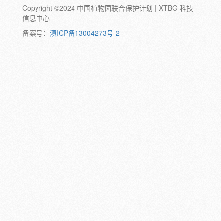
Copyright ©2024 中国植物园联合保护计划 | XTBG 科技
动物:
幼体
成体
蛹
卵
信息中心
颜色:
备案号：
滇ICP备13004273号-2
白
粉
红
紫
蓝
褐
橙
黄
绿
黑
灰
彩
日期:
备注: