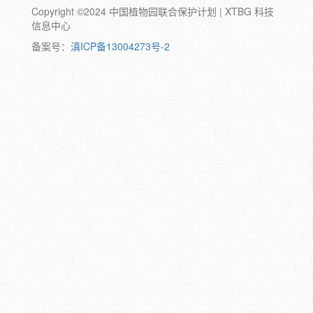
Copyright ©2024 中国植物园联合保护计划 | XTBG 科技
动物:
幼体
成体
蛹
卵
信息中心
颜色:
备案号：
滇ICP备13004273号-2
白
粉
红
紫
蓝
褐
橙
黄
绿
黑
灰
彩
日期:
备注: