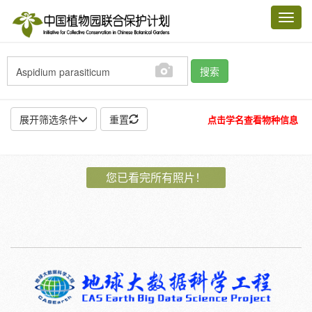
Toggl
navig
搜索
展开筛选条件
重置
点击学名查看物种信息
地点:
您已看完所有照片！
作者:
特殊:
标本
模式标本
插图
邮票
植物:
花
果
孢子
种子
根
茎
叶
植株
刺
卷须
性别:
雌
雄