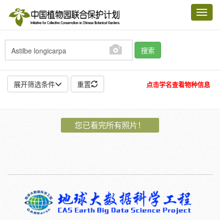
Toggl
navig
搜索
展开筛选条件
重置
点击学名查看物种信息
地点:
您已看完所有照片！
作者:
特殊:
标本
模式标本
插图
邮票
植物:
花
果
孢子
种子
根
茎
叶
植株
刺
卷须
性别:
雌
雄