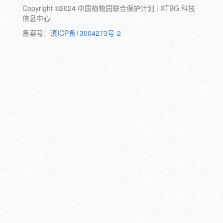
Copyright ©2024 中国植物园联合保护计划 | XTBG 科技
动物:
幼体
成体
蛹
卵
信息中心
颜色:
备案号：
滇ICP备13004273号-2
白
粉
红
紫
蓝
褐
橙
黄
绿
黑
灰
彩
日期:
备注: