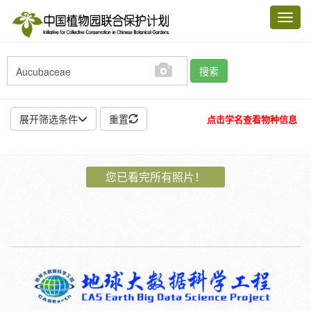
Toggl
navig
搜索
展开筛选条件
重置
点击学名查看物种信息
地点:
您已看完所有照片！
作者:
特殊:
标本
模式标本
插图
邮票
植物:
花
果
孢子
种子
根
茎
叶
植株
刺
卷须
性别:
雌
雄