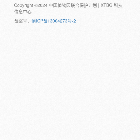
Copyright ©2024 中国植物园联合保护计划 | XTBG 科技
动物:
幼体
成体
蛹
卵
信息中心
颜色:
备案号：
滇ICP备13004273号-2
白
粉
红
紫
蓝
褐
橙
黄
绿
黑
灰
彩
日期:
备注: