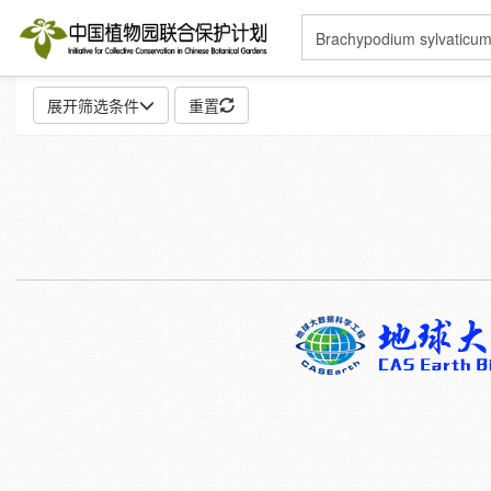
展开筛选条件
重置
地点:
特殊:
标本
模式标本
插图
邮票
性别:
雌
雄
颜色:
白
粉
红
紫
蓝
褐
灰
彩