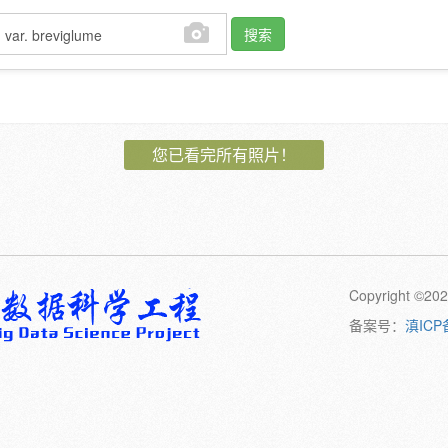
搜索
作者:
您已看完所有照片！
植物:
花
果
孢子
卷须
动物:
幼体
成体
Copyright 
橙
黄
绿
黑
日期:
备案号：
滇ICP
备注: