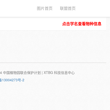
图片首页
联盟首页
点击学名查看物种信息
种子
根
茎
叶
植株
刺
蛹
卵
©2024 中国植物园联合保护计划 | XTBG 科技信息中心
备13004273号-2