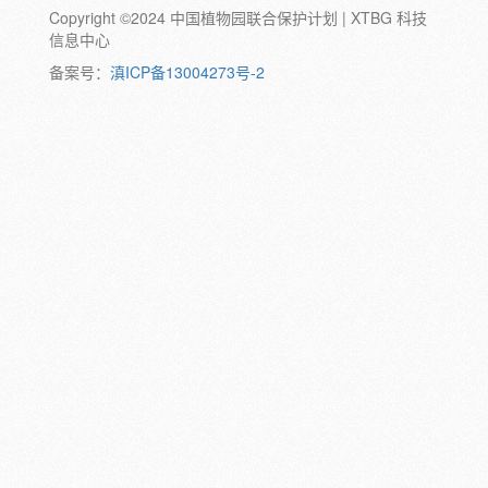
Copyright ©2024 中国植物园联合保护计划 | XTBG 科技
动物:
幼体
成体
蛹
卵
信息中心
颜色:
备案号：
滇ICP备13004273号-2
白
粉
红
紫
蓝
褐
橙
黄
绿
黑
灰
彩
日期:
备注: