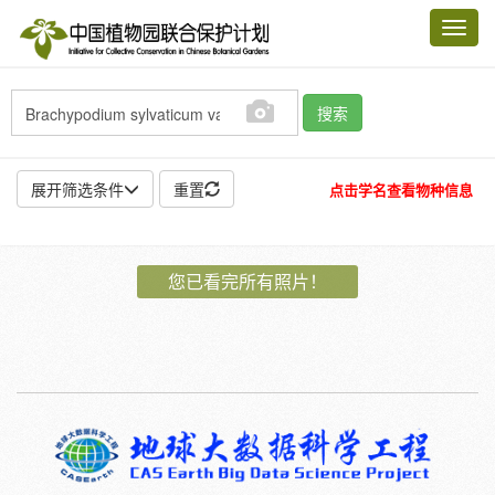
Toggl
navig
搜索
展开筛选条件
重置
点击学名查看物种信息
地点:
您已看完所有照片！
作者:
特殊:
标本
模式标本
插图
邮票
植物:
花
果
孢子
种子
根
茎
叶
植株
刺
卷须
性别:
雌
雄