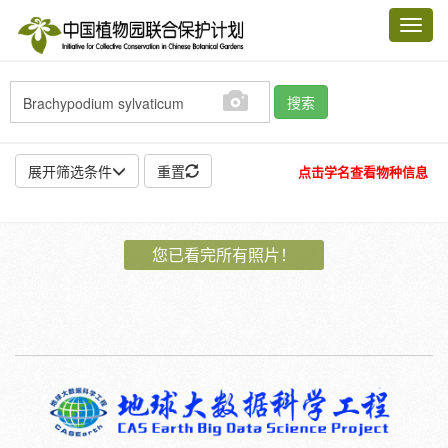
Toggl
navig
搜索
展开筛选条件
重置
点击学名查看物种信息
地点:
您已看完所有照片！
作者:
特殊:
标本
模式标本
插图
邮票
植物:
花
果
孢子
种子
根
茎
叶
植株
刺
卷须
性别:
雌
雄