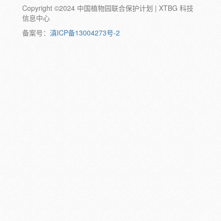
Copyright ©2024 中国植物园联合保护计划 | XTBG 科技
动物:
幼体
成体
蛹
卵
信息中心
颜色:
备案号：
滇ICP备13004273号-2
白
粉
红
紫
蓝
褐
橙
黄
绿
黑
灰
彩
日期:
备注: