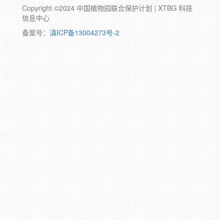
Copyright ©2024 中国植物园联合保护计划 | XTBG 科技
动物:
幼体
成体
蛹
卵
信息中心
颜色:
备案号：
滇ICP备13004273号-2
白
粉
红
紫
蓝
褐
橙
黄
绿
黑
灰
彩
日期:
备注: