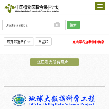
Toggl
navig
搜索
展开筛选条件
重置
点击学名查看物种信息
地点:
您已看完所有照片！
作者:
特殊:
标本
模式标本
插图
邮票
植物:
花
果
孢子
种子
根
茎
叶
植株
刺
卷须
性别:
雌
雄