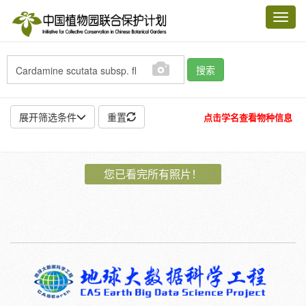
Toggl
navig
搜索
展开筛选条件
重置
点击学名查看物种信息
地点:
您已看完所有照片！
作者:
特殊:
标本
模式标本
插图
邮票
植物:
花
果
孢子
种子
根
茎
叶
植株
刺
卷须
性别:
雌
雄