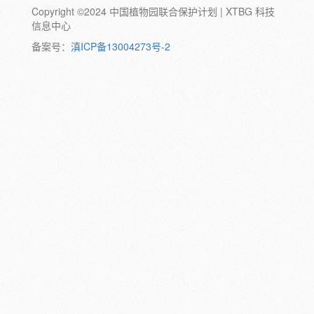
Copyright ©2024 中国植物园联合保护计划 | XTBG 科技
动物:
幼体
成体
蛹
卵
信息中心
颜色:
备案号：
滇ICP备13004273号-2
白
粉
红
紫
蓝
褐
橙
黄
绿
黑
灰
彩
日期:
备注: