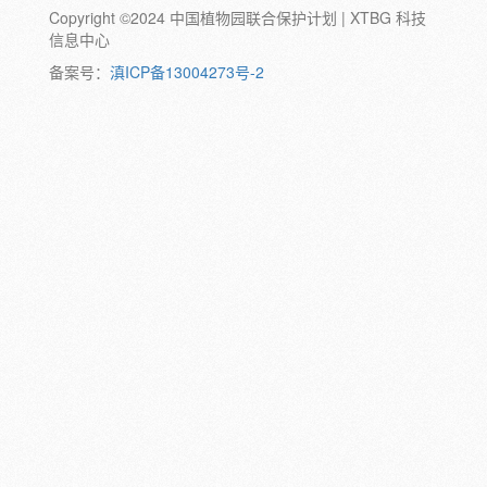
Copyright ©2024 中国植物园联合保护计划 | XTBG 科技
动物:
幼体
成体
蛹
卵
信息中心
颜色:
备案号：
滇ICP备13004273号-2
白
粉
红
紫
蓝
褐
橙
黄
绿
黑
灰
彩
日期:
备注: