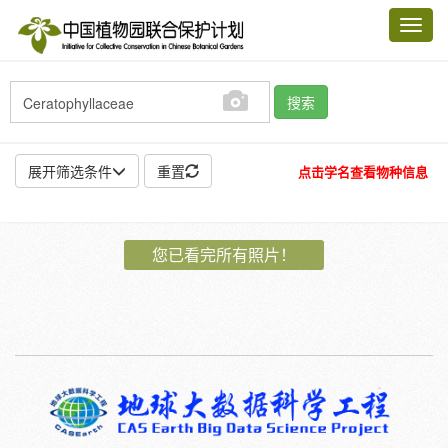
Toggl
navig
搜索
展开筛选条件
重置
点击学名查看物种信息
地点:
您已看完所有照片！
作者:
特殊:
标本
模式标本
插图
邮票
植物:
花
果
孢子
种子
根
茎
叶
植株
刺
卷须
性别:
雌
雄