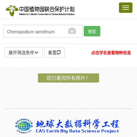
Toggl
navig
搜索
展开筛选条件
重置
点击学名查看物种信息
地点:
您已看完所有照片！
作者:
特殊:
标本
模式标本
插图
邮票
植物:
花
果
孢子
种子
根
茎
叶
植株
刺
卷须
性别:
雌
雄