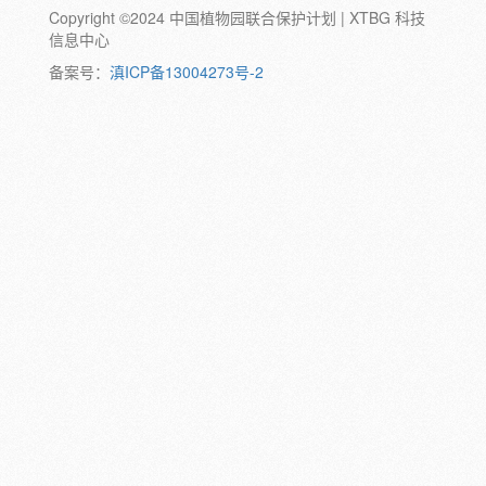
Copyright ©2024 中国植物园联合保护计划 | XTBG 科技
动物:
幼体
成体
蛹
卵
信息中心
颜色:
备案号：
滇ICP备13004273号-2
白
粉
红
紫
蓝
褐
橙
黄
绿
黑
灰
彩
日期:
备注: