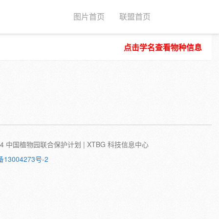
图片首页
联盟首页
点击学名查看物种信息
种子
根
茎
叶
植株
刺
蛹
卵
©2024 中国植物园联合保护计划 | XTBG 科技信息中心
备13004273号-2