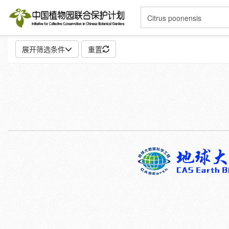
展开筛选条件
重置
地点:
特殊:
标本
模式标本
插图
邮票
性别:
雌
雄
颜色:
白
粉
红
紫
蓝
褐
灰
彩