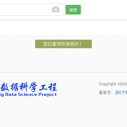
搜索
作者:
您已看完所有照片！
植物:
花
果
孢子
卷须
动物:
幼体
成体
Copyright 
橙
黄
绿
黑
日期:
备案号：
滇ICP
备注: