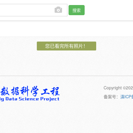
搜索
作者:
您已看完所有照片！
植物:
花
果
孢子
卷须
动物:
幼体
成体
Copyright 
橙
黄
绿
黑
日期:
备案号：
滇ICP
备注: