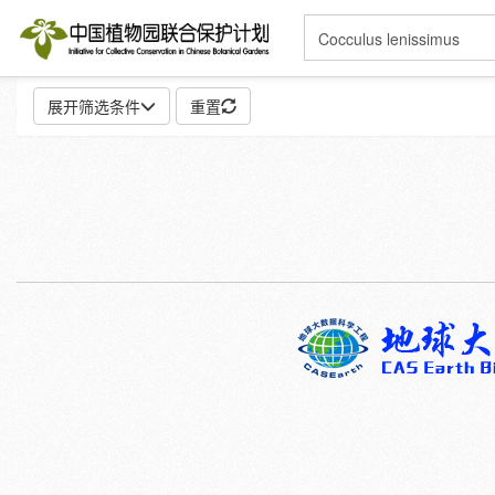
展开筛选条件
重置
地点:
特殊:
标本
模式标本
插图
邮票
性别:
雌
雄
颜色:
白
粉
红
紫
蓝
褐
灰
彩