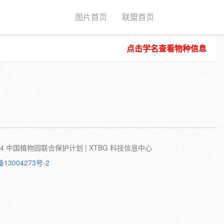
图片首页
联盟首页
点击学名查看物种信息
种子
根
茎
叶
植株
刺
蛹
卵
©2024 中国植物园联合保护计划 | XTBG 科技信息中心
备13004273号-2