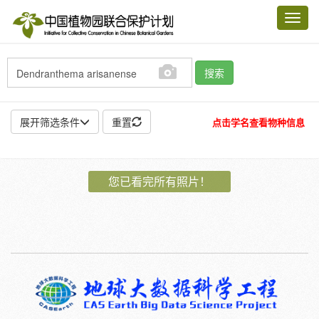
Toggl
navig
搜索
展开筛选条件
重置
点击学名查看物种信息
地点:
您已看完所有照片！
作者:
特殊:
标本
模式标本
插图
邮票
植物:
花
果
孢子
种子
根
茎
叶
植株
刺
卷须
性别:
雌
雄