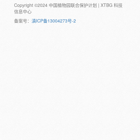
Copyright ©2024 中国植物园联合保护计划 | XTBG 科技
动物:
幼体
成体
蛹
卵
信息中心
颜色:
备案号：
滇ICP备13004273号-2
白
粉
红
紫
蓝
褐
橙
黄
绿
黑
灰
彩
日期:
备注: