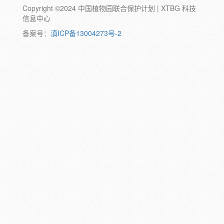
Copyright ©2024 中国植物园联合保护计划 | XTBG 科技
动物:
幼体
成体
蛹
卵
信息中心
颜色:
备案号：
滇ICP备13004273号-2
白
粉
红
紫
蓝
褐
橙
黄
绿
黑
灰
彩
日期:
备注: