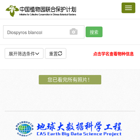
Toggl
navig
搜索
展开筛选条件
重置
点击学名查看物种信息
地点:
您已看完所有照片！
作者:
特殊:
标本
模式标本
插图
邮票
植物:
花
果
孢子
种子
根
茎
叶
植株
刺
卷须
性别:
雌
雄