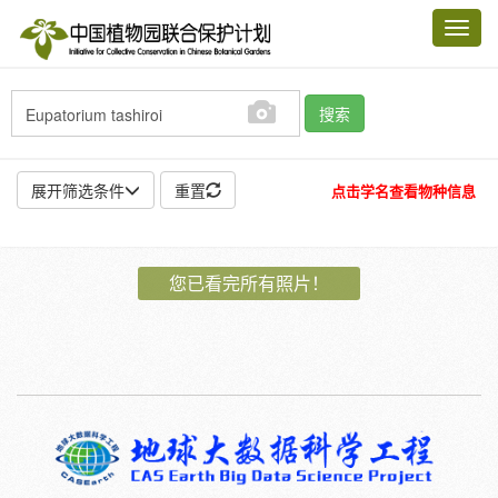
Toggl
navig
搜索
展开筛选条件
重置
点击学名查看物种信息
地点:
您已看完所有照片！
作者:
特殊:
标本
模式标本
插图
邮票
植物:
花
果
孢子
种子
根
茎
叶
植株
刺
卷须
性别:
雌
雄