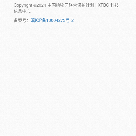
Copyright ©2024 中国植物园联合保护计划 | XTBG 科技
动物:
幼体
成体
蛹
卵
信息中心
颜色:
备案号：
滇ICP备13004273号-2
白
粉
红
紫
蓝
褐
橙
黄
绿
黑
灰
彩
日期:
备注: