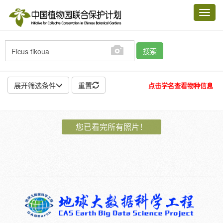
Toggl
navig
搜索
展开筛选条件
重置
点击学名查看物种信息
地点:
您已看完所有照片！
作者:
特殊:
标本
模式标本
插图
邮票
植物:
花
果
孢子
种子
根
茎
叶
植株
刺
卷须
性别:
雌
雄