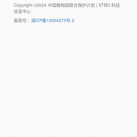
Copyright ©2024 中国植物园联合保护计划 | XTBG 科技
动物:
幼体
成体
蛹
卵
信息中心
颜色:
备案号：
滇ICP备13004273号-2
白
粉
红
紫
蓝
褐
橙
黄
绿
黑
灰
彩
日期:
备注: