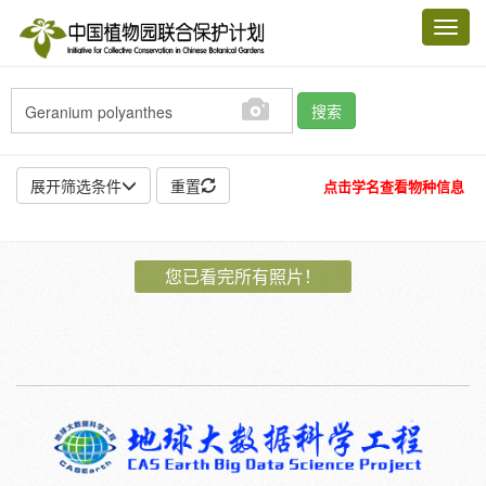
Toggl
navig
搜索
展开筛选条件
重置
点击学名查看物种信息
地点:
您已看完所有照片！
作者:
特殊:
标本
模式标本
插图
邮票
植物:
花
果
孢子
种子
根
茎
叶
植株
刺
卷须
性别:
雌
雄