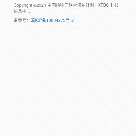
Copyright ©2024 中国植物园联合保护计划 | XTBG 科技
动物:
幼体
成体
蛹
卵
信息中心
颜色:
备案号：
滇ICP备13004273号-2
白
粉
红
紫
蓝
褐
橙
黄
绿
黑
灰
彩
日期:
备注: