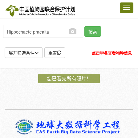
Toggl
navig
搜索
展开筛选条件
重置
点击学名查看物种信息
地点:
您已看完所有照片！
作者:
特殊:
标本
模式标本
插图
邮票
植物:
花
果
孢子
种子
根
茎
叶
植株
刺
卷须
性别:
雌
雄