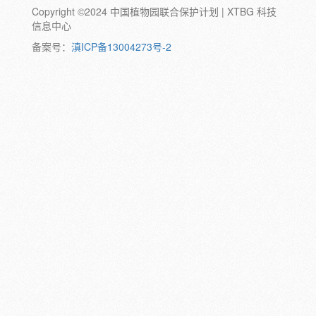
Copyright ©2024 中国植物园联合保护计划 | XTBG 科技
动物:
幼体
成体
蛹
卵
信息中心
颜色:
备案号：
滇ICP备13004273号-2
白
粉
红
紫
蓝
褐
橙
黄
绿
黑
灰
彩
日期:
备注: