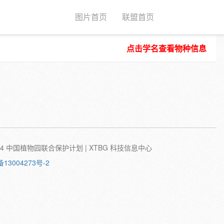
图片首页
联盟首页
点击学名查看物种信息
种子
根
茎
叶
植株
刺
蛹
卵
©2024 中国植物园联合保护计划 | XTBG 科技信息中心
备13004273号-2