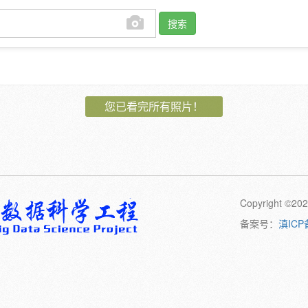
搜索
作者:
您已看完所有照片！
植物:
花
果
孢子
卷须
动物:
幼体
成体
Copyright 
橙
黄
绿
黑
日期:
备案号：
滇ICP
备注: