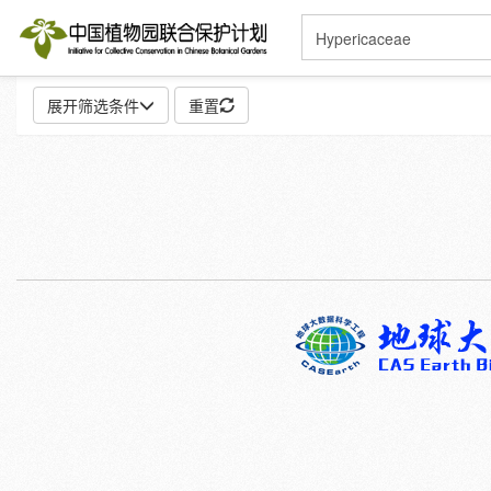
展开筛选条件
重置
地点:
特殊:
标本
模式标本
插图
邮票
性别:
雌
雄
颜色:
白
粉
红
紫
蓝
褐
灰
彩