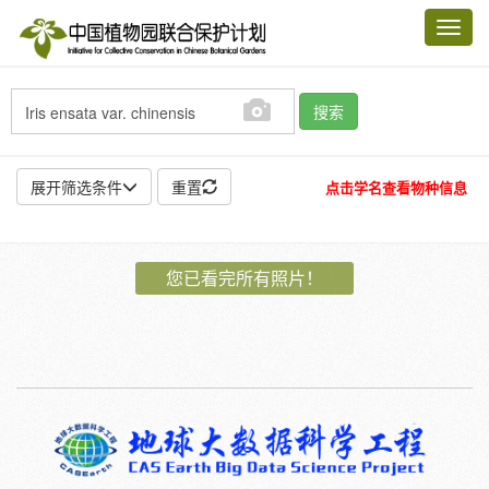
Toggl
navig
搜索
展开筛选条件
重置
点击学名查看物种信息
地点:
您已看完所有照片！
作者:
特殊:
标本
模式标本
插图
邮票
植物:
花
果
孢子
种子
根
茎
叶
植株
刺
卷须
性别:
雌
雄