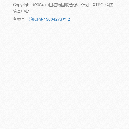
Copyright ©2024 中国植物园联合保护计划 | XTBG 科技
动物:
幼体
成体
蛹
卵
信息中心
颜色:
备案号：
滇ICP备13004273号-2
白
粉
红
紫
蓝
褐
橙
黄
绿
黑
灰
彩
日期:
备注: