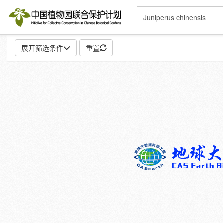
展开筛选条件
重置
地点:
特殊:
标本
模式标本
插图
邮票
性别:
雌
雄
颜色:
白
粉
红
紫
蓝
褐
灰
彩