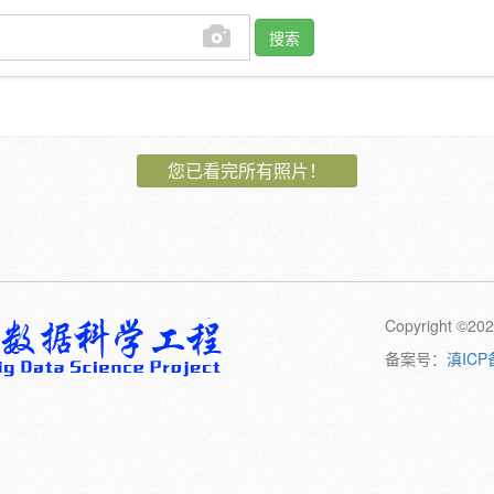
搜索
作者:
您已看完所有照片！
植物:
花
果
孢子
卷须
动物:
幼体
成体
Copyright 
橙
黄
绿
黑
日期:
备案号：
滇ICP
备注: