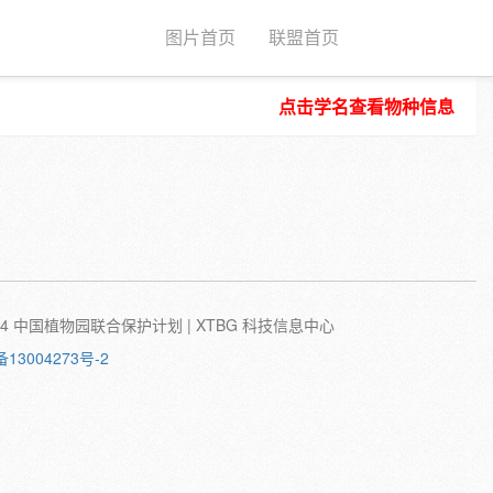
图片首页
联盟首页
点击学名查看物种信息
种子
根
茎
叶
植株
刺
蛹
卵
©2024 中国植物园联合保护计划 | XTBG 科技信息中心
备13004273号-2