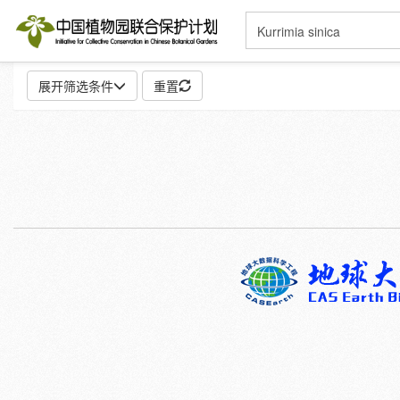
展开筛选条件
重置
地点:
特殊:
标本
模式标本
插图
邮票
性别:
雌
雄
颜色:
白
粉
红
紫
蓝
褐
灰
彩