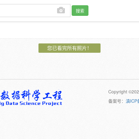
搜索
作者:
您已看完所有照片！
植物:
花
果
孢子
卷须
动物:
幼体
成体
Copyright 
橙
黄
绿
黑
日期:
备案号：
滇ICP
备注: