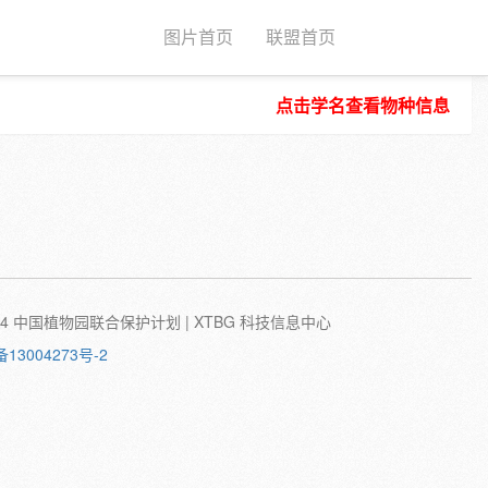
图片首页
联盟首页
点击学名查看物种信息
种子
根
茎
叶
植株
刺
蛹
卵
©2024 中国植物园联合保护计划 | XTBG 科技信息中心
备13004273号-2