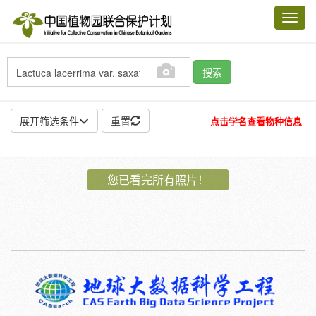
Toggl
navig
搜索
展开筛选条件
重置
点击学名查看物种信息
地点:
您已看完所有照片！
作者:
特殊:
标本
模式标本
插图
邮票
植物:
花
果
孢子
种子
根
茎
叶
植株
刺
卷须
性别:
雌
雄