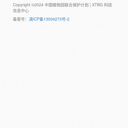
Copyright ©2024 中国植物园联合保护计划 | XTBG 科技
动物:
幼体
成体
蛹
卵
信息中心
颜色:
备案号：
滇ICP备13004273号-2
白
粉
红
紫
蓝
褐
橙
黄
绿
黑
灰
彩
日期:
备注: