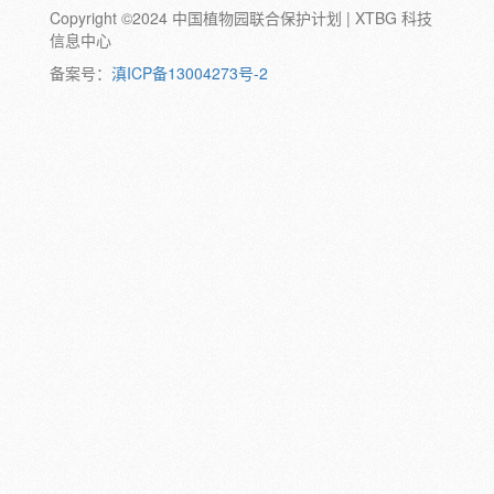
Copyright ©2024 中国植物园联合保护计划 | XTBG 科技
动物:
幼体
成体
蛹
卵
信息中心
颜色:
备案号：
滇ICP备13004273号-2
白
粉
红
紫
蓝
褐
橙
黄
绿
黑
灰
彩
日期:
备注: