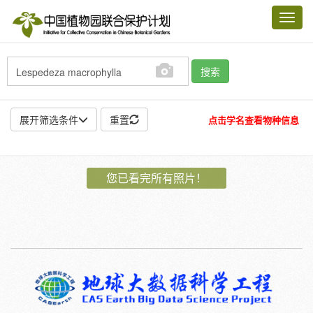
Toggl
navig
搜索
展开筛选条件
重置
点击学名查看物种信息
地点:
您已看完所有照片！
作者:
特殊:
标本
模式标本
插图
邮票
植物:
花
果
孢子
种子
根
茎
叶
植株
刺
卷须
性别:
雌
雄