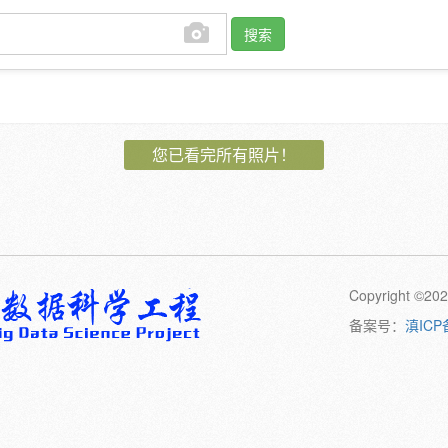
搜索
作者:
您已看完所有照片！
植物:
花
果
孢子
卷须
动物:
幼体
成体
Copyright 
橙
黄
绿
黑
日期:
备案号：
滇ICP
备注: