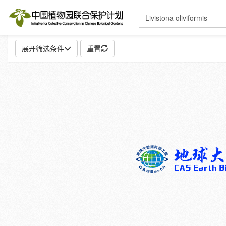
展开筛选条件
重置
地点:
特殊:
标本
模式标本
插图
邮票
性别:
雌
雄
颜色:
白
粉
红
紫
蓝
褐
灰
彩