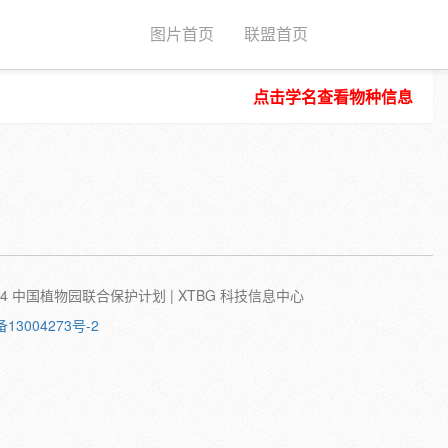
图片首页
联盟首页
点击学名查看物种信息
种子
根
茎
叶
植株
刺
蛹
卵
©2024 中国植物园联合保护计划 | XTBG 科技信息中心
备13004273号-2