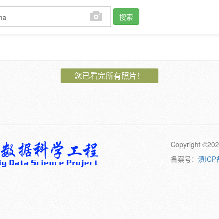
搜索
作者:
您已看完所有照片！
植物:
花
果
孢子
卷须
动物:
幼体
成体
Copyright 
橙
黄
绿
黑
日期:
备案号：
滇ICP
备注: