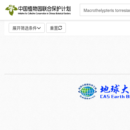
展开筛选条件
重置
地点:
特殊:
标本
模式标本
插图
邮票
性别:
雌
雄
颜色:
白
粉
红
紫
蓝
褐
灰
彩