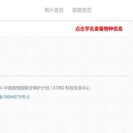
图片首页
联盟首页
点击学名查看物种信息
种子
根
茎
叶
植株
刺
蛹
卵
©2024 中国植物园联合保护计划 | XTBG 科技信息中心
备13004273号-2