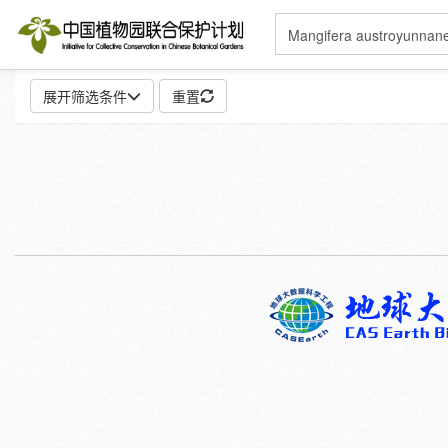
展开筛选条件
重置
地点:
特殊:
标本
模式标本
插图
邮票
性别:
雌
雄
颜色:
白
粉
红
紫
蓝
褐
灰
彩