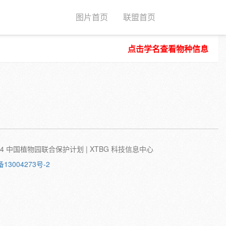
图片首页
联盟首页
点击学名查看物种信息
种子
根
茎
叶
植株
刺
蛹
卵
©2024 中国植物园联合保护计划 | XTBG 科技信息中心
备13004273号-2