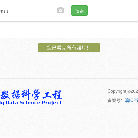
搜索
作者:
您已看完所有照片！
植物:
花
果
孢子
卷须
动物:
幼体
成体
Copyright 
橙
黄
绿
黑
日期:
备案号：
滇ICP
备注: