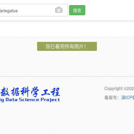
搜索
作者:
您已看完所有照片！
植物:
花
果
孢子
卷须
动物:
幼体
成体
Copyright 
橙
黄
绿
黑
日期:
备案号：
滇ICP
备注: