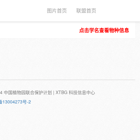
图片首页
联盟首页
点击学名查看物种信息
种子
根
茎
叶
植株
刺
蛹
卵
©2024 中国植物园联合保护计划 | XTBG 科技信息中心
备13004273号-2