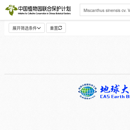
展开筛选条件
重置
地点:
特殊:
标本
模式标本
插图
邮票
性别:
雌
雄
颜色:
白
粉
红
紫
蓝
褐
灰
彩