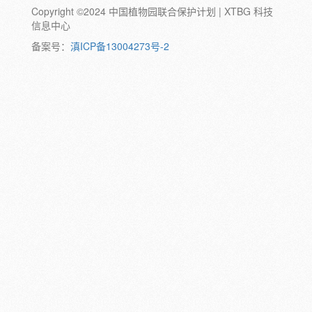
Copyright ©2024 中国植物园联合保护计划 | XTBG 科技
动物:
幼体
成体
蛹
卵
信息中心
颜色:
备案号：
滇ICP备13004273号-2
白
粉
红
紫
蓝
褐
橙
黄
绿
黑
灰
彩
日期:
备注: