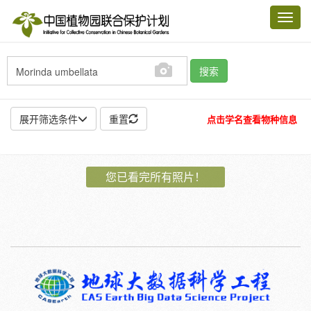
Toggl
navig
搜索
展开筛选条件
重置
点击学名查看物种信息
地点:
您已看完所有照片！
作者:
特殊:
标本
模式标本
插图
邮票
植物:
花
果
孢子
种子
根
茎
叶
植株
刺
卷须
性别:
雌
雄