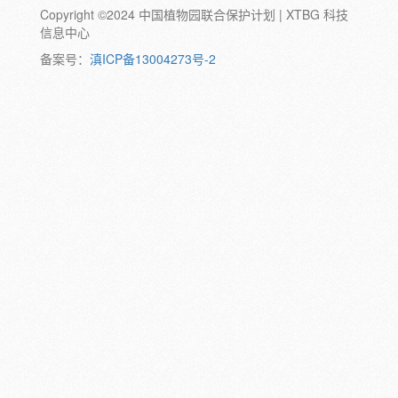
Copyright ©2024 中国植物园联合保护计划 | XTBG 科技
动物:
幼体
成体
蛹
卵
信息中心
颜色:
备案号：
滇ICP备13004273号-2
白
粉
红
紫
蓝
褐
橙
黄
绿
黑
灰
彩
日期:
备注: