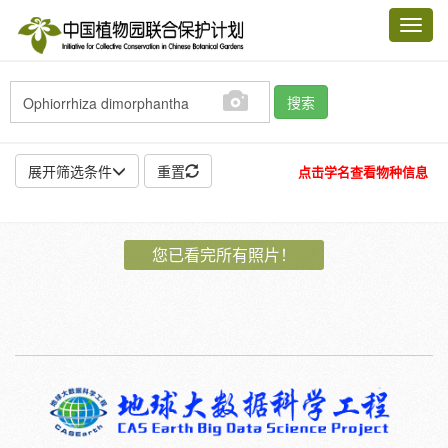
Toggl
navig
搜索
展开筛选条件
重置
点击学名查看物种信息
地点:
您已看完所有照片！
作者:
特殊:
标本
模式标本
插图
邮票
植物:
花
果
孢子
种子
根
茎
叶
植株
刺
卷须
性别:
雌
雄