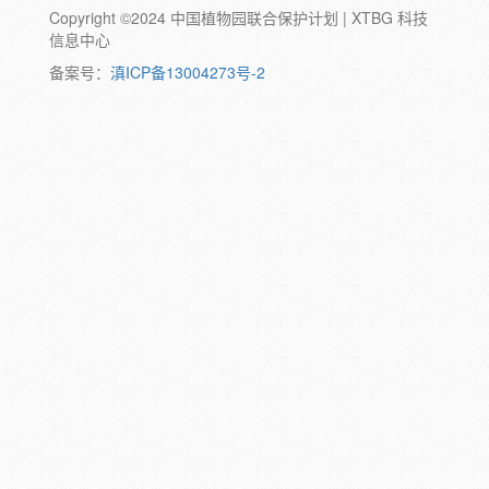
Copyright ©2024 中国植物园联合保护计划 | XTBG 科技
动物:
幼体
成体
蛹
卵
信息中心
颜色:
备案号：
滇ICP备13004273号-2
白
粉
红
紫
蓝
褐
橙
黄
绿
黑
灰
彩
日期:
备注: