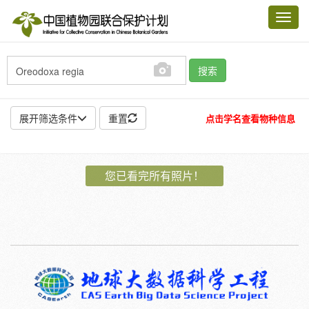
Toggl
navig
搜索
展开筛选条件
重置
点击学名查看物种信息
地点:
您已看完所有照片！
作者:
特殊:
标本
模式标本
插图
邮票
植物:
花
果
孢子
种子
根
茎
叶
植株
刺
卷须
性别:
雌
雄