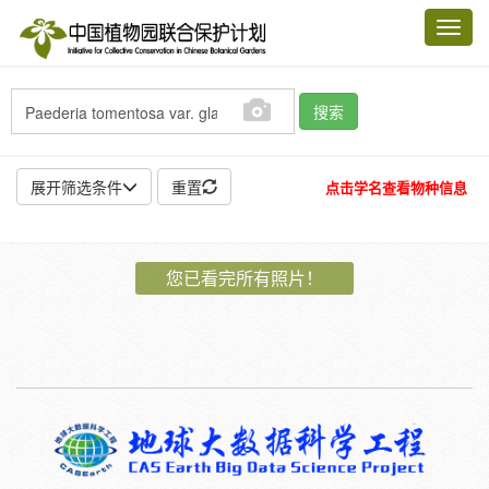
Toggl
navig
搜索
展开筛选条件
重置
点击学名查看物种信息
地点:
您已看完所有照片！
作者:
特殊:
标本
模式标本
插图
邮票
植物:
花
果
孢子
种子
根
茎
叶
植株
刺
卷须
性别:
雌
雄