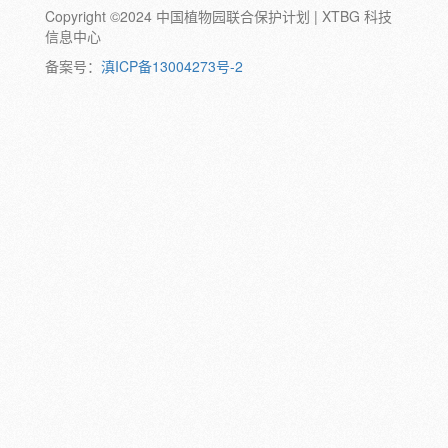
Copyright ©2024 中国植物园联合保护计划 | XTBG 科技
动物:
幼体
成体
蛹
卵
信息中心
颜色:
备案号：
滇ICP备13004273号-2
白
粉
红
紫
蓝
褐
橙
黄
绿
黑
灰
彩
日期:
备注: