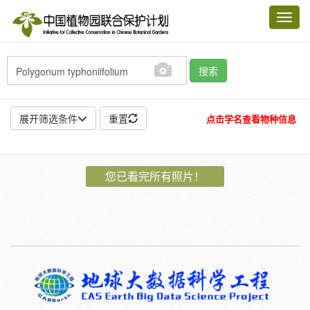
Toggl
navig
搜索
展开筛选条件
重置
点击学名查看物种信息
地点:
您已看完所有照片！
作者:
特殊:
标本
模式标本
插图
邮票
植物:
花
果
孢子
种子
根
茎
叶
植株
刺
卷须
性别:
雌
雄