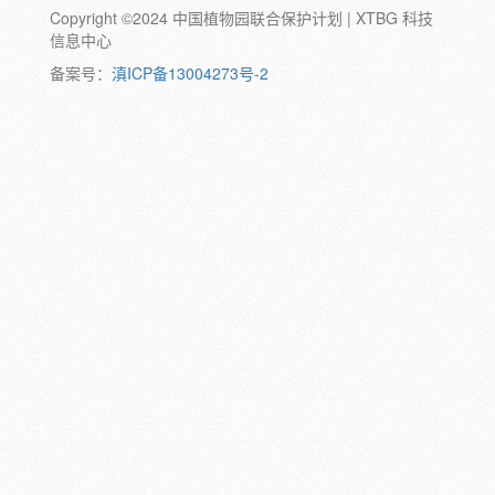
Copyright ©2024 中国植物园联合保护计划 | XTBG 科技
动物:
幼体
成体
蛹
卵
信息中心
颜色:
备案号：
滇ICP备13004273号-2
白
粉
红
紫
蓝
褐
橙
黄
绿
黑
灰
彩
日期:
备注: