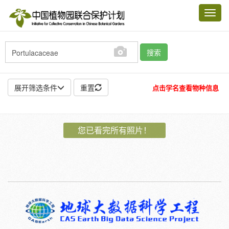
Toggl
navig
搜索
展开筛选条件
重置
点击学名查看物种信息
地点:
您已看完所有照片！
作者:
特殊:
标本
模式标本
插图
邮票
植物:
花
果
孢子
种子
根
茎
叶
植株
刺
卷须
性别:
雌
雄