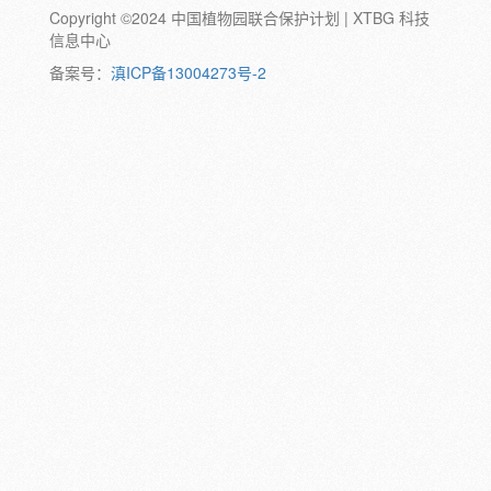
Copyright ©2024 中国植物园联合保护计划 | XTBG 科技
动物:
幼体
成体
蛹
卵
信息中心
颜色:
备案号：
滇ICP备13004273号-2
白
粉
红
紫
蓝
褐
橙
黄
绿
黑
灰
彩
日期:
备注: