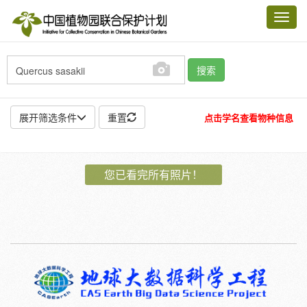
Toggl
navig
搜索
展开筛选条件
重置
点击学名查看物种信息
地点:
您已看完所有照片！
作者:
特殊:
标本
模式标本
插图
邮票
植物:
花
果
孢子
种子
根
茎
叶
植株
刺
卷须
性别:
雌
雄