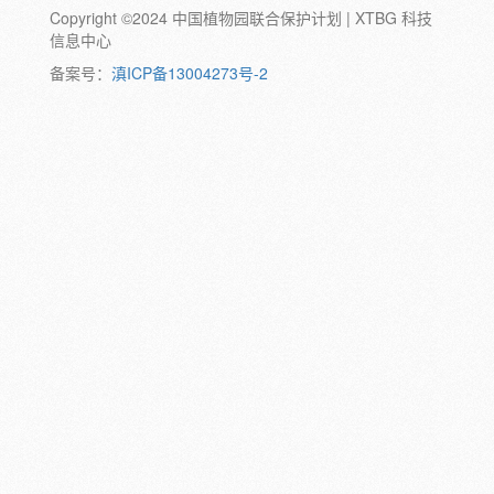
Copyright ©2024 中国植物园联合保护计划 | XTBG 科技
动物:
幼体
成体
蛹
卵
信息中心
颜色:
备案号：
滇ICP备13004273号-2
白
粉
红
紫
蓝
褐
橙
黄
绿
黑
灰
彩
日期:
备注: