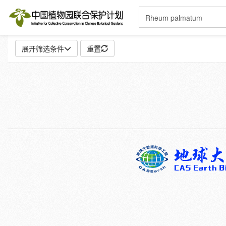
展开筛选条件
重置
地点:
特殊:
标本
模式标本
插图
邮票
性别:
雌
雄
颜色:
白
粉
红
紫
蓝
褐
灰
彩