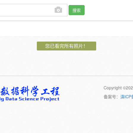
搜索
作者:
您已看完所有照片！
植物:
花
果
孢子
卷须
动物:
幼体
成体
Copyright 
橙
黄
绿
黑
日期:
备案号：
滇ICP
备注: