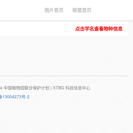
图片首页
联盟首页
点击学名查看物种信息
种子
根
茎
叶
植株
刺
蛹
卵
©2024 中国植物园联合保护计划 | XTBG 科技信息中心
备13004273号-2