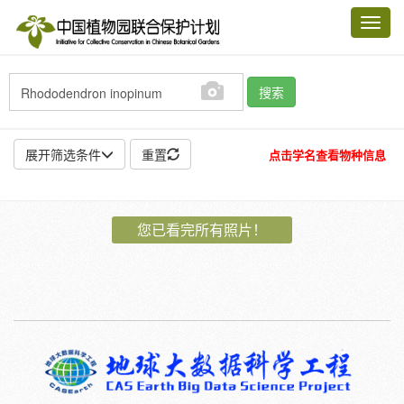
Toggl
navig
搜索
展开筛选条件
重置
点击学名查看物种信息
地点:
您已看完所有照片！
作者:
特殊:
标本
模式标本
插图
邮票
植物:
花
果
孢子
种子
根
茎
叶
植株
刺
卷须
性别:
雌
雄