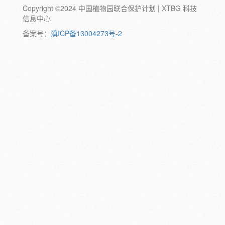
Copyright ©2024 中国植物园联合保护计划 | XTBG 科技
动物:
幼体
成体
蛹
卵
信息中心
颜色:
备案号：
滇ICP备13004273号-2
白
粉
红
紫
蓝
褐
橙
黄
绿
黑
灰
彩
日期:
备注: