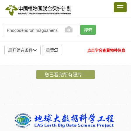
Toggl
navig
搜索
展开筛选条件
重置
点击学名查看物种信息
地点:
您已看完所有照片！
作者:
特殊:
标本
模式标本
插图
邮票
植物:
花
果
孢子
种子
根
茎
叶
植株
刺
卷须
性别:
雌
雄