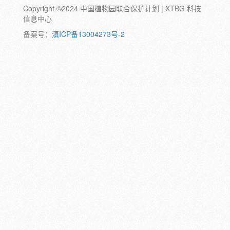
Copyright ©2024 中国植物园联合保护计划 | XTBG 科技
动物:
幼体
成体
蛹
卵
信息中心
颜色:
备案号：
滇ICP备13004273号-2
白
粉
红
紫
蓝
褐
橙
黄
绿
黑
灰
彩
日期:
备注: