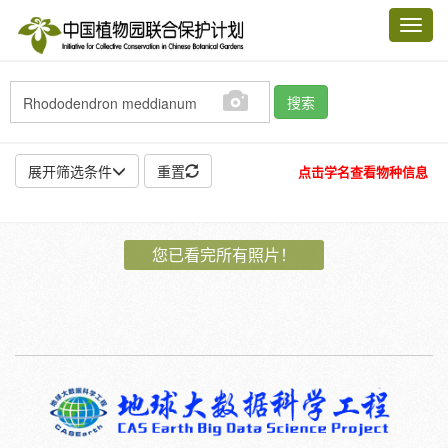
Toggl
navig
搜索
展开筛选条件
重置
点击学名查看物种信息
地点:
您已看完所有照片！
作者:
特殊:
标本
模式标本
插图
邮票
植物:
花
果
孢子
种子
根
茎
叶
植株
刺
卷须
性别:
雌
雄