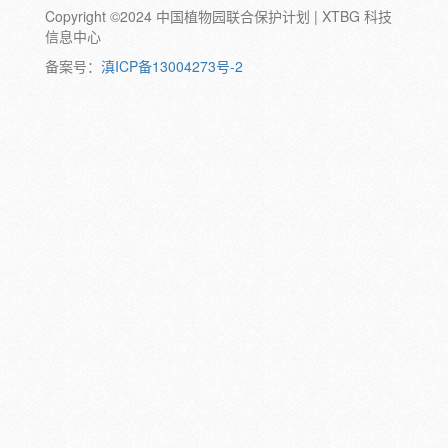
Copyright ©2024 中国植物园联合保护计划 | XTBG 科技
动物:
幼体
成体
蛹
卵
信息中心
颜色:
备案号：
滇ICP备13004273号-2
白
粉
红
紫
蓝
褐
橙
黄
绿
黑
灰
彩
日期:
备注: