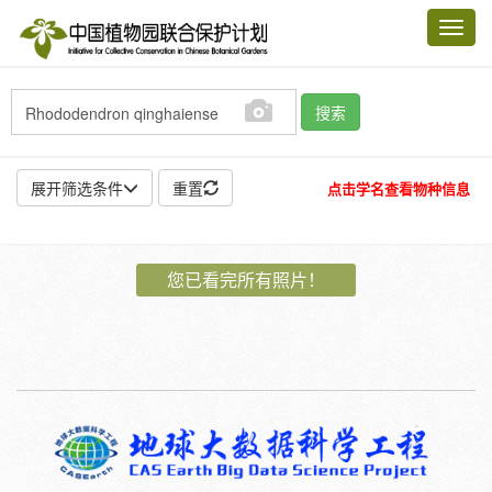
Toggl
navig
搜索
展开筛选条件
重置
点击学名查看物种信息
地点:
您已看完所有照片！
作者:
特殊:
标本
模式标本
插图
邮票
植物:
花
果
孢子
种子
根
茎
叶
植株
刺
卷须
性别:
雌
雄