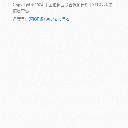
Copyright ©2024 中国植物园联合保护计划 | XTBG 科技
动物:
幼体
成体
蛹
卵
信息中心
颜色:
备案号：
滇ICP备13004273号-2
白
粉
红
紫
蓝
褐
橙
黄
绿
黑
灰
彩
日期:
备注: