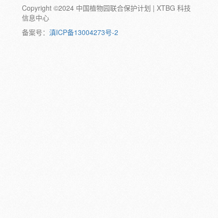
Copyright ©2024 中国植物园联合保护计划 | XTBG 科技
动物:
幼体
成体
蛹
卵
信息中心
颜色:
备案号：
滇ICP备13004273号-2
白
粉
红
紫
蓝
褐
橙
黄
绿
黑
灰
彩
日期:
备注: