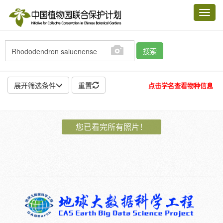
Toggl
navig
搜索
展开筛选条件
重置
点击学名查看物种信息
地点:
您已看完所有照片！
作者:
特殊:
标本
模式标本
插图
邮票
植物:
花
果
孢子
种子
根
茎
叶
植株
刺
卷须
性别:
雌
雄