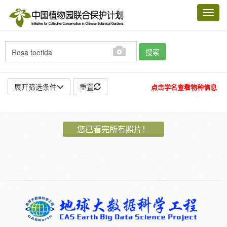
Toggl
navig
搜索
展开筛选条件
重置
点击学名查看物种信息
地点:
您已看完所有照片！
作者:
特殊:
标本
模式标本
插图
邮票
植物:
花
果
孢子
种子
根
茎
叶
植株
刺
卷须
性别:
雌
雄