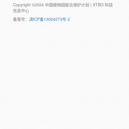
Copyright ©2024 中国植物园联合保护计划 | XTBG 科技
动物:
幼体
成体
蛹
卵
信息中心
颜色:
备案号：
滇ICP备13004273号-2
白
粉
红
紫
蓝
褐
橙
黄
绿
黑
灰
彩
日期:
备注: